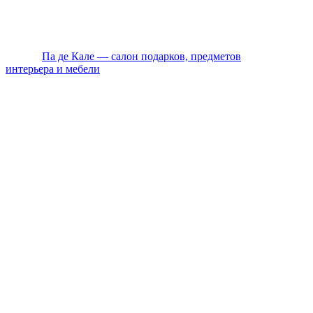
этаж
Ежедневно с 10:00 до 20:00 по Мск
© 2026
Па де Кале — салон подарков, предметов
интерьера и мебели
. Все права защищены.
Политика конфиденциальности
Оплата
Доставка