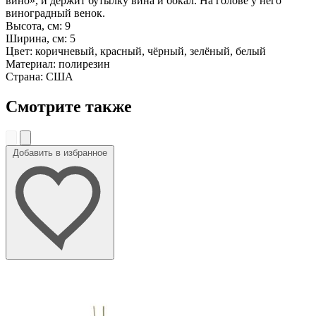
вино», и держит бутылку вина и бокал. На голове у него
виноградный венок.
Высота, см: 9
Ширина, см: 5
Цвет: коричневый, красный, чёрный, зелёный, белый
Материал: полирезин
Страна: США
Смотрите также
Добавить в избранное
До