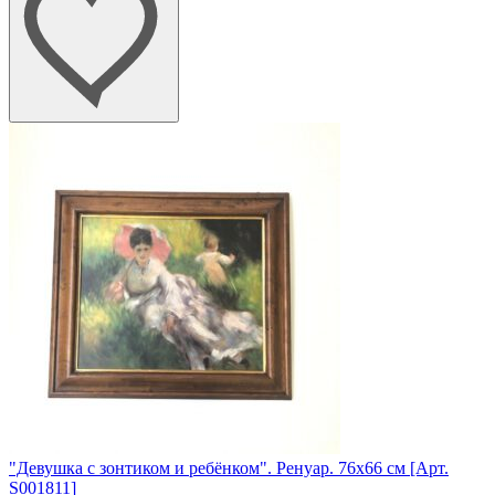
"Девушка с зонтиком и ребёнком". Ренуар. 76х66 см [Арт.
"Ро
S001811]