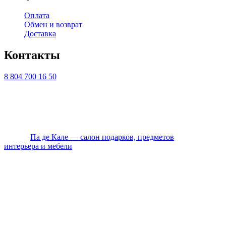
Оплата
Обмен и возврат
Доставка
Контакты
8 804 700 16 50
ТЦ ЕВРОПА-АЗИЯ, Оренбург, ул. Чкалова, 35/1, стр.1, 2
этаж
Ежедневно с 10:00 до 20:00 по Мск
© 2026
Па де Кале — салон подарков, предметов
интерьера и мебели
. Все права защищены.
Политика конфиденциальности
Оплата
Доставка