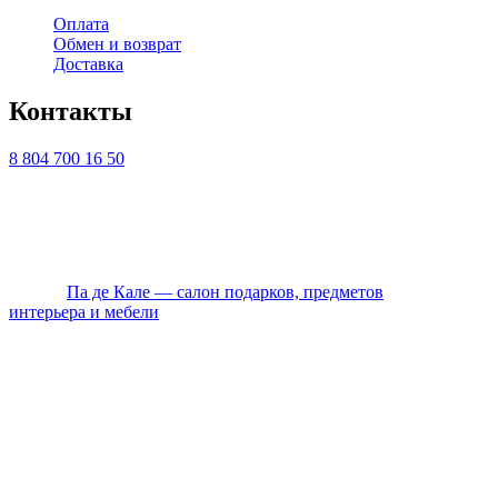
Оплата
Обмен и возврат
Доставка
Контакты
8 804 700 16 50
ТЦ ЕВРОПА-АЗИЯ, Оренбург, ул. Чкалова, 35/1, стр.1, 2
этаж
Ежедневно с 10:00 до 20:00 по Мск
© 2026
Па де Кале — салон подарков, предметов
интерьера и мебели
. Все права защищены.
Политика конфиденциальности
Оплата
Доставка