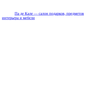
Ежедневно с 10:00 до 20:00 по Мск
© 2026
Па де Кале — салон подарков, предметов
интерьера и мебели
. Все права защищены.
Политика конфиденциальности
Оплата
Доставка