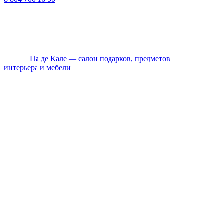
ТЦ ЕВРОПА-АЗИЯ, Оренбург, ул. Чкалова, 35/1, стр.1, 2
этаж
Ежедневно с 10:00 до 20:00 по Мск
© 2026
Па де Кале — салон подарков, предметов
интерьера и мебели
. Все права защищены.
Политика конфиденциальности
Оплата
Доставка