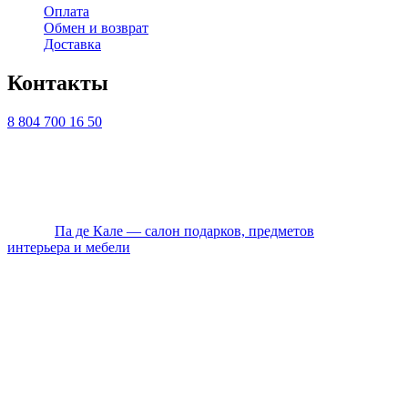
Оплата
Обмен и возврат
Доставка
Контакты
8 804 700 16 50
ТЦ ЕВРОПА-АЗИЯ, Оренбург, ул. Чкалова, 35/1, стр.1, 2
этаж
Ежедневно с 10:00 до 20:00 по Мск
© 2026
Па де Кале — салон подарков, предметов
интерьера и мебели
. Все права защищены.
Политика конфиденциальности
Оплата
Доставка