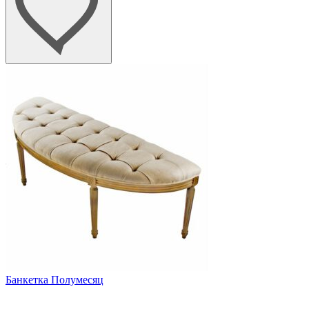
Банкетка Полумесяц
Биб